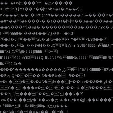
��`�O>���[5t` �o��v��
X!HfPa��7��ph>�I�W��q)K
nZ���V.��3�%%@dԧ��Ŝ�����Z&=��I��b�
�#*���R���\�i�a��f���u��1��9
��S��� .�eg�i��������S�l���vmq�'
Fݦ<���I�[���k��l7.ؤ�#=T�Rd'
�J�q4��"aL�uktw�P� ^�PES$��
��+�g2m��$�f��Q��Ŵm=SJI�4t���m��Jjj*���v
��^X�ˎX/g�{�'��]$���`Dv|
�1��� }1��:eY�G���Qr�L�N�FG ���Gu����^����E/�/
�έ )5,3r�
�i��"������#�����[ݩtB�*6A�X)�����Zw�XLz����٥�����d�N�����
�E>pQ/����I3��Fϴ�s,R��?
v�u�)��.�JA�;l+�� ]*��ha��ݜ��8L���L�+���i�k��}8
C�tb���c��H�r��mU�R���!
��YpQ���T���):��N�ё]
<%Jj��1��y�`K�wz�@oN�uP�d�̲$k��M���Ϊh���ۼ��r|>7�s�R�ΰ��r^C��&�0�7��hp���B*��Ʋ6����i���U؈�d>)�PkǓN:
Eè���z\�T~�&����ąמ8 Q���
ɐ�5$�1q]�.�X�I��H��