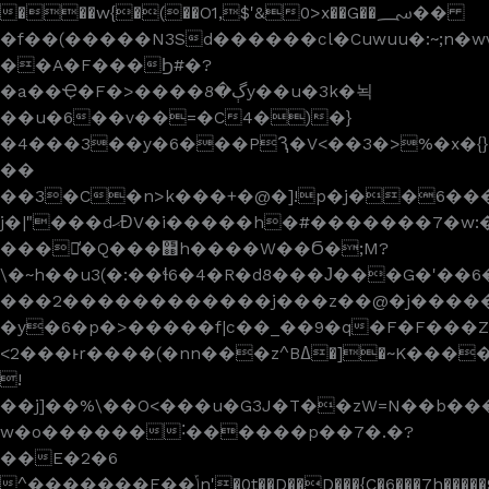
���w{�(��O1,$'&0>x��G��؄��
�f��(�����N3Sd������cl�Cuwuu�:~;n
��A�F���Ϧ#�?
�a��Ҿ�F�>����ڳ�8y��u�3k�뇍
��u�6��v��=�C4�)�}
�4���3��y�6���PԆ�V<��3�>%�x�{}
��
��3�C�n>k���+�@�]!p�j��6��
j�|"���dޙƉV�i�����h�#�������7�w:���|
���㴓̒�Q���֋h����W��Ϭ�;M?
\�~h��u3(�:��ɬ6�4�R�d8���Ј���G�'��
���2������������j���z��@�j�����]�z~|nܡ
�y�6�p�>�����f|c��_��9�q�F�F���Z
<2���ͱr����(�nn���z^Bߡ�]�~K����
!
��j]��%\��O<���u�G3J�T��zW=N��b���z
w�o������˸������p��7�.�?
��E�2�6
^�������E��ݴn'�0t��D��D���{C�6���7h�����9Y�������H�8J��c�3�nS2��JNz��v�uG��#��tb��w����s��Q3�*�