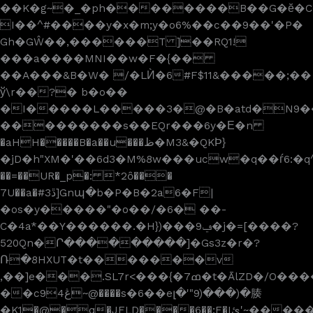
��K�g~�_�ph��������B��G�ӗ�
I��^#����y�x�m;y�o6%��c��9��'�P�
Gh�GŴ��,������T ]��RQ1!
���a����MNI��w�F�{��
��A���&B�W� /�LЍ�6#F$11&�����;��
ў\r��?� b�o��
�I�����L�����3�@�B�atd�N9���
���������s��EQr���6y�Е�n
�aHH�����B�a��u���ظ�M3&�QKϷ}
�jD�h"XM�'��6d3�M%8w���ucw�q��ѓ6:�q^c
��=��UR�_p�: *2ȏ���
7U��a�#ڐ3]Gnպ�b�P�B�2a6�F|
�os�y�����"�o��/�6� ��-
C�4a*��Y������.�H})���9ݠ�j�=[����?
520Qn�Ր���������]�Gs3z�r�?
Ռ�8HXUT�t�������v
,��]e���.SL7r<���{�7ߘ�t�ĀlZD�/O����w��o�� PN���4}nT�Q��4���x���z�D��>�',3XD�ͮ�]
��c94ڠ~@����s�6��eլ�'"9)���)�腠
�K1�@�q�JFLD����6��;F�Iئ'~�������Bo��ɛ����J��/