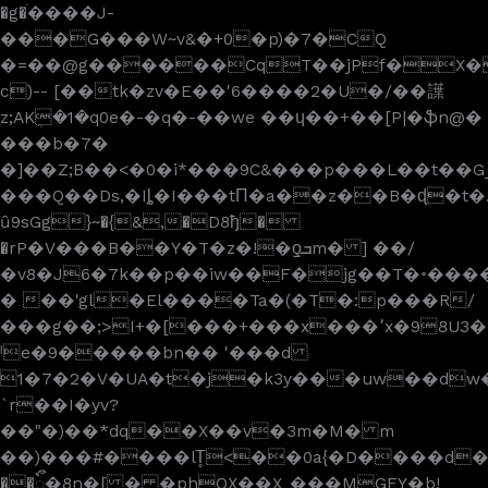
�g�ׄ����J-
���G���W~v&�+0�p)�7�CQ
�=��@g������CqT��jPf�X
c)-- [��tk�zv�E��'6����2�U�/��䜓
z;AKܴ�1�q0e�-�q�-��we ��ɥ��+��[P|�ֆn@�
���b�7�
�]��Z;B��<�0�i*���9C&���p���L��t��G
���Q��Ds,�Iȴ�I���tП�a��z��B�ɖ�t�.�Hٶ��ZP�� E�^���4pkc+�6)B��F���(�2��^mi������H4k����=��zs8H���Ii?*�g+�����B|v!6
ȗ9sGg}~�{&,�D8ђ�
�rP�V���B��Y�T�z�!�ƍܒm� ] ��/
�v8�J6�7k��p��iw��F�jg��T�꠨����
� ��'gl�El����Ta�(�T�:p���R/
���g��;>I+�[���+���x���՚x�98U3
ˡe�9�����bn�� '���d
1�7�2�V�UA�t�j�k3y���uw��dw�KS_�ڋ���D�=ċY�
`r��I�yv?
��"�)��*dq��X��v�3m�M� m
��)���#����lT̥<��0a{�D����d�/+��J��$K~ܭm��p��,���YY��]W^��L)���5�H<���b������
��ᭂ�8n�[ � �phQX��X_���MGFY�b!