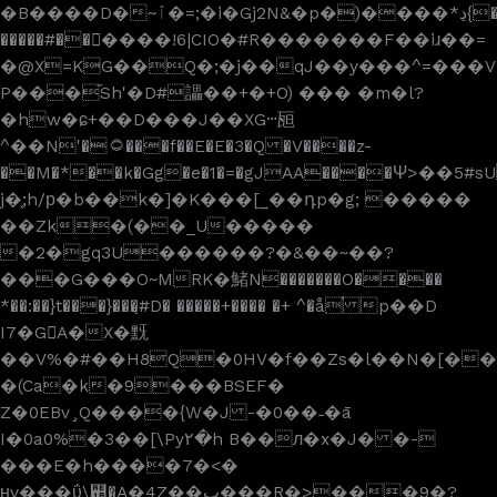
�B����D�~ٱ�=;�i�Gj2N&�p�)����*ڍ{�
�����#������!6|CIO�#R�������F��iɹ��=
�@X=KG��Q�;�j��qJ��y���^=���V
P���֞Sh'�D#讄��+�+O) ��� �m�l?
�hw�ɕ+��D���J��XGⵈ瓸
^��N'�۝���f��E�E�3�Q �V����z-
��M�*��k�Gg�e�1�=�gJAA����Ψ>��5#
j�֤;h/р�b��k�]�K���[_��դp�g; �����
��Zk�(��_U�����
�2�gq3U������?�&��~��?
���G���O~MRK�鯺N�������O����
*��:��}t���}���̨#D� �����+���� �+ ^�å֗ p��D
I7�G򗫛A�X�黖
��V%�#��H8Q�0HV�f��Zs�l��N�[���
�(Ca�k�9���BSEF�
Z�0EBv¸Q����{W�J -�0��˗�ā
I�0a0%�3��[\Py۲�h B��л�x�J� �-
���E�h����7�<�
ңv���ΰ\꬚�A�4Z��ب���R�>���9�?