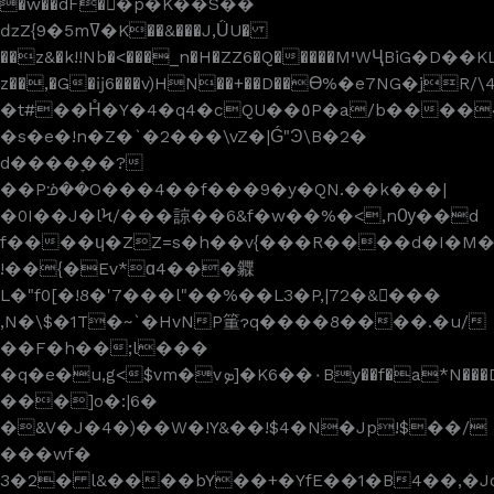
�w��dF��p�K��S��
ǳZ{9�5mߜ�K��&���J,ǛU�
��z&�k!!Nb�<���_n�H�ZZ6�Q�����MיWҶBiG�D��KL�֞�U@Jy�������#6����gz���?
z��,�G�ĳ6���v)HN��+��D��ϴ%�e7NG�j
�t#��H̊�Y�4�q4�cQU��٥P�a/b����߃�4s�u�"T�q��U$U�Es�(!
�s�e�!n�Z�`�2���\vZ�|Ǵ"Ͽ\B�2�
d����ׇ��?
��Pᣌ��O���4��f���9�y�QN.��k���|
�0I��J�lϞ/���諒��6&f�w��%�<,nѸ��d
f����ɥ�ZZ=s�h��v{���R����d�I�M
!��{�Ev*ɑ4���䥡
L�"f0[�!8�'7���l"��%��L3�P,|72�& �ٕ��
,N�\$�1T�~`�HvNP箽ɂq����8����.�u/
��F�h��;l���
�q�e�u,g<$vm�vܤ]�K6��٠By��f�a*N���D�ўw�e�&��!
���]o�:|6�
�&V�J�4�)��W�!Y&��!$4�N�Jp!$��/
���wf�
3�2� l&����bY��+�YfE��1�B4��,�J