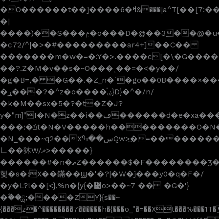
�O������t��]����6�ߞ&���|a^T[��[7:������q�~,�8������������չ�F����؞
�|
����)��S���ݦ�o���D�@��3��@�u��n���O�dt�x���\��ы/
�c72/^|�>�
#���������ar4+]��C��
�������m�w�=�:Y�>.����c[�\�G����
��?.Z�M�v��s�~O���˻��=�<�y��/
�g�B=,� �G��.�Z_n�ߴ�go��0B����×�����Ǉ����o�*:���}+y{������j|t�|
�ړ���?�^z�o����ۻ֗}D}�^�/n/
�k�M��sx�5�?�t�Z�J?
y�"m]"I�N�z��i��ڢ������d�e�xa����
���:�ݿt�N�V�����h���������O�N�^���^|
�N_���~q2��Xڛ��ߒQw>߽�=��������nx������
㇗��狇W/ޜ>�����}
������#�n�ތZ������$�F��������ӡ��������ΎLDt.ݗ�����wq�5�P}M��j< ��uQ���'���.��~;��:���~��;qm'ϵ�����ǭ�K��;���;
헻�s�:X��鏋��ϣ�'�?|�W�j���y0�q�F�/
�y�L?l�� [<},%n�{y{�᝱o>��~7 �� �G�'}
�ؖ��ྻ;����ZY}{s��~
{���z�^��������͏7������h�{���o_"�=��Xt���%���