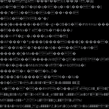
���yg&T���f��EE��|�T,�圔
pO���ȯ7�ԛ6�q�9�q�>�\��� �r�|
��;"�˴)��Iz�t&���+��8
�rč��YI$;�"�/
��]�e����r��l�~g=�O$�S��#W4Har������9�G�
����Nx�7 e �I2%�Y1�&��J
�j�<~PŦ�g~:�J���Ls�H�|
�AP���Y�*p���ή����O���[�:�����_
���W��7��M�n{�r���( *&�rt�
����:�[�Mx�� e����
��I�RΏK������/eiB["�Q�Wd*�\
1�X�@�a�M&W3NI�V�v+bDX&�!
�����< ���b؎�
����f&�����֩�*?6�=�iU�
�B�Ϊ>7�nu�U�9�Y���v�d���� ��㴰
`s���^�)��#HPb�֘O��pΓx6jC8�_�9�{"
��g�B�nfp*��>!4�u�_e1��1��`u���Væ�0F��e�
M���=8��=^.+ù���QL���u%!
�F�I�A�+WDG���˽gu����PZ,�G#\�C(xM�H�&G����