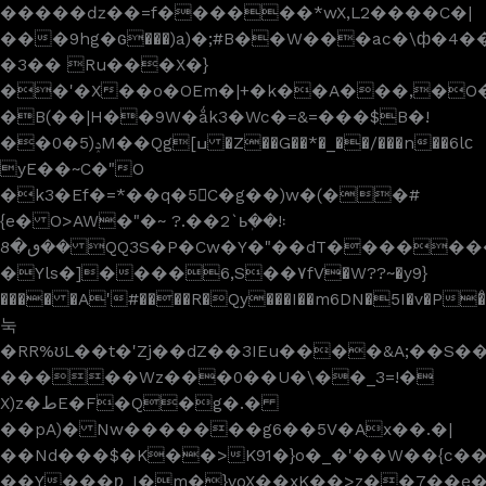
�����ǳ��=f������*wX,L2����C�|
���9hg�ԍ���)a)�;#B��W���ac�\ф�
�3�� Ru���X�}
��'�X��o�OEm�|+�k��A���,�O
�B(��|H��9W�ǻk3�Wc�=&=���$B�!
��0�ݚ(5M��Qg[ߎ �Z��G��*�_��/���n��6lϲ
yE��~C�"O
�k3�Ef�=*��q�5C�g��)w�(��#
{e� O>AW�"�~ ?.��2`ьٖ܃!��
��ٯ�8 QQ3S�P�Cw�Y�"��dT�������Dy��
�Yls�]����6,S��٧fV�W??~�y9}
���� �A'#����R�Qy���I��m6DN�5I�v�P�̊
눅
�RR%ʊL��t�'Zj��dZ��3IEu����&A;��S�
�����Wz���0��U�\��_3=!�
X)z�طE�F�Q�g�.�
��pA)� Nw�������g6��5V�Ax��.�|
��Nd���$�K��>K91�}o�_�'��W��{c��
��Y���ƿ_I�m�}voX��xK��>z��7��e�