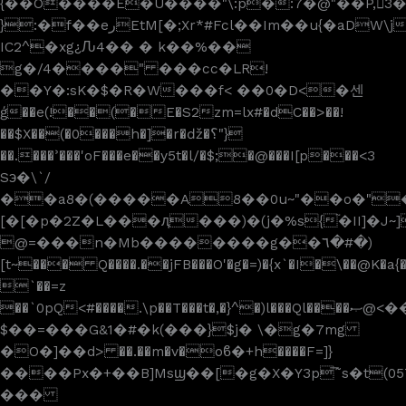
{��O����E�U����"\:p�:7�@"��P,񩠓3�������8FjO2Z���܊B��
}:�f��eرEtM[�;Xr*#Fcl��Im��u{�aDW\j_j8L%�F2>�'w�
IC2^�xg¿Ԉ4�� � k��%��
g�/4����" ���cc�LR!
��Y�:sK�$�R�W���f< ��0�D<�센
ģ��e(!��(�E�S2zm=lx#�dC��>��!
��$X��(�0���h�]�r�ǆ�؟"}
��.���ʾ���
'oF���e��y5t�l/�$;�@���I[p���<3
Sэ�\`/
��a8�(�����A8��0u~"��o�"�
[�[�p�2Z�L���ԯ���)�(j�%s{֘�II]�J
@=���n�Mb��������g��٦�#�)
[t~��� Q����.��jFB���O'�g�=)�{x`�I�\��@K�a{�9>fJ��
`��=z
��`0pQ<#����.\p��T���t�,�}^�)l���Ql����ޞ@<��p8����(7�
$��=���G&1�#�k(���}$j� \�g�7mg
�O�]��d> ��.��m�v�oϐ�+h����F=]}
����Px�+��B]Msϣ��[�g�X�Y3p͞˜s�t(05
���