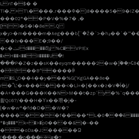
LnT�$� �
Ti�, +T\����.r���Ф�)8����5�9�IZ��
���02*��P�V�%�7� ,�
[{i�S�l�8e.Q
ָx�y>�m����̷m�۸eg���bؖ[`�Ź�`>�hڍ��`�'"��*\V[�>�
��lv���E�;9��/
�c�ݖJd�����ƌ)ɟ %C�VP!Ex
�xH��<��iI����U߲�!
���P�Z�z��sK��eyqm�����2�w�]۟��>͕
�(��B^����ꋱ
m�SݩO��4��y���%G('KgGA��8e�
r�՞L'�=����j��<�Li=�[��x�z�Vؔ�Ї�j/
�A+���G���K��N>M��t�zp`y�%`q��
홡Qc6?/���H�Υx��㻸�j�-
{�w�w*�fd�D�;�W�?
�������f����*L�0ެ���ě����;hu��b
*�q���*k=�>�֒p0����&|�-��
��oDa�J:�����Ձ
[���.�0���#�?