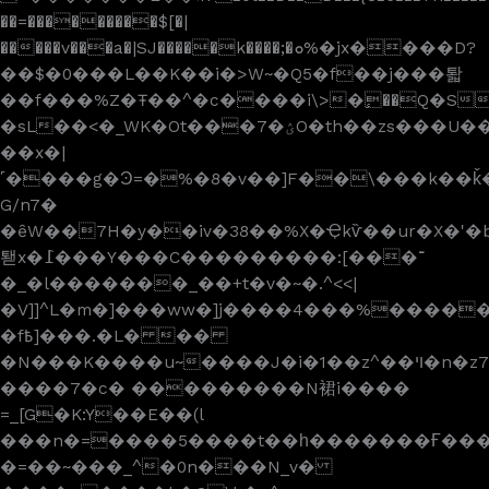
��=���������$[�|
�����v���a�|SJ�����k����;�ܘ%�jx����D?
��$�0���L��K��i�>W~�Q5�f��j���퇇
��f���%Z�Ŧ��^�c����i\>�ٕ��Q�S
�sL��<�_WK�Ot���7�ؽO�th��zs���U��o1m��<�Ϋ�ݡ}
��x�|
˹����g�Ͽ=�%�8�v��]F��\���k��ǩ
G/n7�
�ȇW��7H�y��iv�38��%X�Ҿkѷ��ur�X�'�b���
퇟x�߁���Y���C���������:[���־
�_�l�������_��+t�v�~�.^<<|
�V]]^L�m�]���ww�]j����4���%�����
�f߿]���.�L� ��
�N���K����u~����J�i�1��z^��ױ�n�z7�4�����5�h}
����7�c� ���������N裙i����
=_[G�K:Y��E��(l
���n�=����5����t��һ�������Ғ���~
�=��~���_^�0n���N_v�