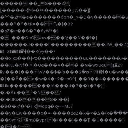
�����i��_G���Z]
[�����~}v�������ۯ?.��]}
�^^�Z�e�������ٛdph�_>�D�v������S����{�]�^͏ߜ�W�����=��_���Ǹ���M���
���^�^�tR=��[\�{�9?
�ܯZ�e��S�P�8yW*�}
�_���OnO#x<���'g��N��i�|
������J����ỻ�����������JW_��l1@84�
��=z������͋Ӌ��K{vy��/
��x|xx���|~t;����������uu�������ޛ�J�����y+��C�Q7-
��K3�Nf��Õq���4��� �ϻ�wxuqujg�Z?
�ѵ���(���wV��$�{s���2ߛ�7��Ɲ�u�w��#q���������������.^
�[��Ӳ��a�w�4�~2�~oO^|_��3��4�����
���o��������ët���d�?��\�?�j[-
�˗�Ǩu��^�N��/
�:�Rx����S�:��}
�$��K'�'�Fk}qpq�xy==MJ/
��y�Ew����x�=~����ݿqZ�k�<�ܠ�{x�߮�����������[������v�|
��9yΣ �mg�yprl�{���}���]] �Û�����i}
�1t�/.ޟ}