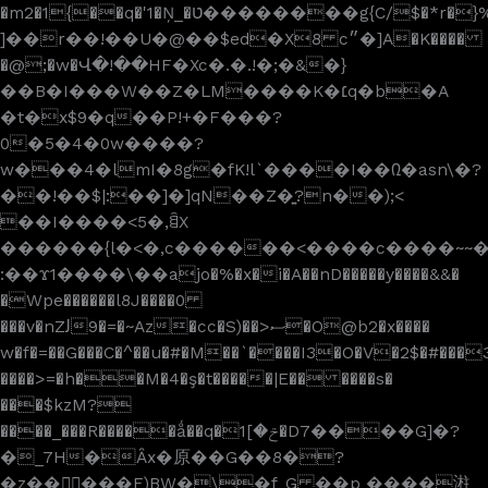
�m2�1{��q�'1�Ņ_�ט��������g{C/$�*r�}%>;k�:+��5&�k�=��BZ���(�⢿�9*Y��Vw�߼���{'�E�*l
]��r��!��U�@��$ed�X8 c״�]A�K����
�@;�w�Վ�!��HF�Xc�.�.!�;�&�}
��B�I���W��Z�LM����K�׆q�b�A
�t�x$9�q��P!+�F���?
0�5�4�0w����?
w���4�lmI�8g�fK!l`����I��᠒�asn\�?
��!��$|:��]�]qN��Z�͍?n��);<
��I����<5�,ꁋX
������{l�<�,c������<����c����~~
:��ϫ1����\��ajo�%�x�i�A��nD�����y����&&�
�Wpe������l8J����0
���v�nZﻟ9�=�~Az�cc�S)��>ސ�O@b2�x����
w�f�=��G���C�^��u�#�M��`����I3�O�V�2$�#���
����>=�h��M�4�ş�t�����|E�� ����s�
���$kzM?
����_���R�����ǻ��q�ݗ�]1�D7����G]�?
�_7H�Ȃx�原��G��8�?
�z��󞙃���F)BW�\�f_G ��p ����㴤