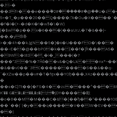
�.~�
��3fr���e���۬�2#�����#�@��U�z��K�gQ܏gq֡@n�8��Z�K���g������L)��V����ʮͻ)��%����[���
=5�T_�p���20�� Q���̇�;"A�Ou�X����`��jM�L�GL������8���Hײ�����J���L׵Q-
�f�i�(+-�d�K�1�wꝸ�\�W)
{�$w
�p��.x�6���)��aUrJ,�7�&��|~
��,�yՑ夅
>�;�4h��k.|gN��5�]�к�U���FO�\���
��~E��@��bPO�k�� {��f�]ۢR���A5�
�9W:�!83�˾�i�_���(�?
���"3�%�7Ĥά��v&�Q�Lk��nx*~��
�&��vז3`��0C���������S��&��q-
`�XZw��p��v#�T�fḛx��YOh͉���,X4z���
�
��s�C}Tt��{�FS�4��zc����^���6F�qm
K'�� G��L���,�z�{;ۜ�jDY�����歒
�o�B��M�M���C�&�[��ђ��"����1O
��`��|`(�y���q�����V��iW�EV��
��|