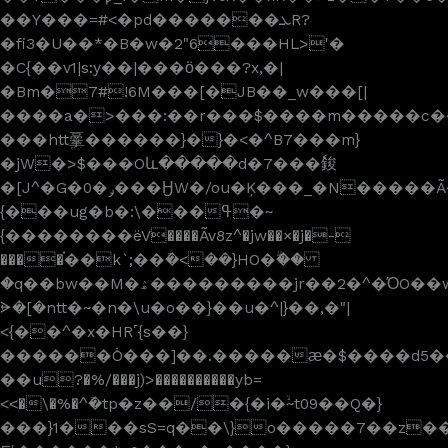
��Y���=#<�pd�������ܥR?
�fi3�U��*�B�w�2"6���HL>'�
�C{��v1|s:y��|���ӧ���?x,�|
�Bm�7#!6M���[�JB��_w���[|
����a�>���:��r���$����m�����c���
���httܹ鞷������}�}�<�^B7���m}
�jW�>$���Oև�����d�7���ٗ鋑
�[J^�G�0�ݛ���ӇW�/ou�Ķ���_�N�����Ã��?.�hr|v�?
{���ug�b�:\���ߟ�~
{��������ëV����Ãv8z^�jw��×�j�-
����֗��k`;��ܽ�<��}HO�ۗ��
�q��bw��M�ۿ���������jr��2�^�ΌO��w��(v;]כ���VWw�/
ᗓ�[�ntt�~�n�\u�o��}��u�^|}��,�"|
<{��^�x�HR˹{s��}
������݃O���]��.�����ӕ�$����d5��
��u?�%/���j)>����������yb=
<<�\�%�^ܽ�tp�z��/�{�i�ۙ~t09��Q�}
���}1���sS=q��\}o�����7��z����>���O��/q�