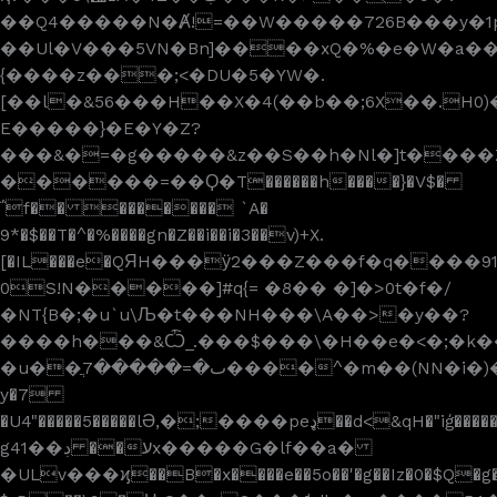
��Q4�����N�Ⱥ!=��W�����726B���y�1
��Ul�V���5VN�Bn]����xQ�%�e�W�a��i
{����z���;<�DU�5�YW�.
[��l�&56���H��X�4(��b��;6X��.H0)
E�����}�E�Y�Z?
���&�=�g�����&z��S��h�Nl�]t���
������=��Ϙ�T������h����}�V$�
΅f�� ������� `A�
9*�$��T�^�%����gn�Z��i��i�3��v)+X.
[�IL���e�QЯH���ӱ2���Z���f�q����91
0S!N�����]#q{= �8�� �]�>0t�f�/
�NT{B�;�u`u\Љ�t���NH���\A��>�y��?
����h���&Ѽ_.���$���\�H��e�<�;�k
�u��ֲٮ�=�����7����^�m��(NN�i�)���+�o��0�;�,򍴪����:�Tܓ�RᙚN"̋�S��I\?
y�7
�U4"�����5�����lӘ,�;����peډ��d<&qH�"iģ�����ę� k��=*�����r�ۈ_�-
g41��ڊ ��עx�����G�lf��a�
�ULv���ϗ��B�x����e��5o��'�g��Iz�0�$Q�g�J