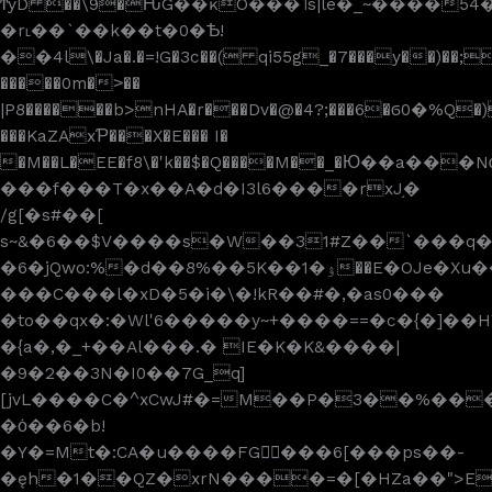
ϮyD ��\9�ԊG��ĸO���˦s|le�_~����5
�r˪��`��k��t�0�Ѣ!
��4l\�Ja�.�=!G�3c��( qi55g_�7���y��)��;
�����0m�˃��
|P8������b>nHA�r���Dv�@�4?;���6�ϭ0�%Q�
���KaZAxƤ���X�E��� I�
�M��L�EE�f8\�'k��$�Q����M��_�Ю��a���N
���f���T�x��A�d�I3l6����rxJ֥�
/g[�s#��[
s~&�6��$V����s�W��31#Z��`���q�
�6�
jQwo:%�d��8%��5K��1�ۉ��E�OJe�Xu��
���C� ��l�xD�5�i�\�!kR��#�,�as0���
�to��qx�:�Wl'6�����y~+���
�==�c�{�]��HW�3Y��
�{a�,�_+��Al���.� IE�K�K&����|
�9�2��3N�I0��7G_q]
[jvL����C�^xCwJ#�=M��P�3��%���
�ȯ��6�b!
�Y�=Mt�:CA�u����FG���6[���ps��-
�ęh�1��QZ�xrN����=�[�HZa��">E