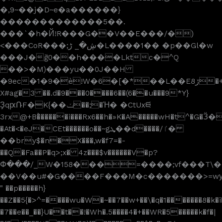
�,9~��j�D~e�a������}
�������������5��.
���`�h�Й!R���G��V��E���/�)
<���CoR���;ڜ�_ ڑ�L����1�� �p��Gl�w
���J�ğ0��h����Lktc�^Q
��>�M)���yu��0J��H
�9ec�1�9�è!W�6�[�*��L��E8ڒ�+��x�-
X#ag�3 ��.d�9���0����6��(6��u���9*Y}
ҘqԗՌF�K{��ݖ��;�Ή� �CtUxᙦ
3rx@+B�ͪ�����i���Rx6��h�»K�A�����wH�t^�G�Ӟ
�At�<�eJ�CEt������o��~gܜ��d����/ٵ�
��bry$�n�X���,w�f7=�-
��Q�Fa��P�q>;x� 4z���$v������V�p?
Փ���/_W�158���=����;vf���T\��
��V��u#�G����F���M�c�������>=wу�1��
" ��p�����h}
��Z��5{�>^=����wu�W�~��7��w+��\�q�1�������8�k�
�7��e��_��}
U��t��!�Wh�.5����4�+��WR�5�����k�f�|