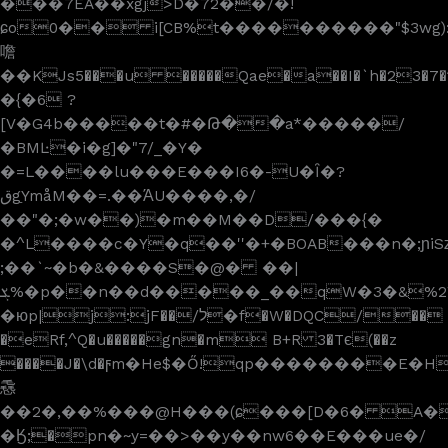
���7EA��xgj>D�72��/�!
ɕo0�� i[CB%t����������"$3wg):�"���
噡
��KJs5���u �����Qae�a��I�`h�23�
�{�6 ?
[V�G4b�����t�#�Թ��a*�����/
�BMĿ�i�g]�"7/_�Y�
�=L����lu���E���I6�-U�Ȋ�?
قgַYmåM��=.��ΆU����,�/
��"�;�w��)�m��M��D/���{�
�^L����c�Y�q��''�+�BOAB���n�;ɲiS
;��`~�b�&����S�@� ��|
ܮ%�p��n��d�����_��qW�3�&%2W�@"g#��<�7˩���@hi�?.i�KJ�"h����9,FMYdM�,8���m�7"?
�юp|j:jF��/ל�f�W�DQC/��
�eRf,^Q�u�����gn�m B+R 3�Tє(��z
����J�\d�ϝm�He$�Ő!qp��������E�
㦌
��2�,��%���@H���(ɕ���[D�6� A
�Ӄ;�pn�~y=��>��y��nw6��E���ue�/