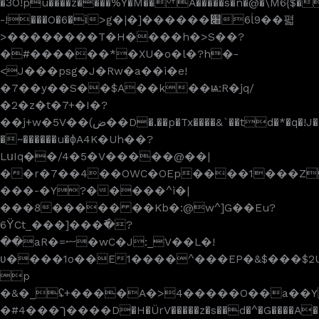
�3O!pu����z����%Y�M�� A�����s�n�@�\M6{$�
-!���O�6�і>g�|�]������׈6ĺ9��펿
>��������T�H����h�>S��?
�#������*�XU�o�l�?h�-
<J���psg�J�Rw�a��i�e!
�7��y��S��$A��k��ѩ:R�jq/
�2�z�t�7+�I�?
��j+w�5V��(ض��D�.��p�Tx����&`��td�*�q�!J���z��S�R�&a�S��||
�~������u�ϕA4K�Uh��?
LսIq��/4�5�V�����@��|
��r�7��4��OWC�OEp����1���Z
���-�Y?�����^i�|
���8����� ��Kb�:@w^]G��Eu?
6ΫCt_���]���߫�?
��aR�=ޟ�wC�J:_V��L�!
ʋ����1o��E­1����^���EP�&$���$2
p
�&�_ʢ+����A�>4�����O��a��Ya1֩�_~���g��hd�ܐ������s�^�Y�v�ל�
�#ך���4����D�H�ÜrV�����z�s��d�^�G����A