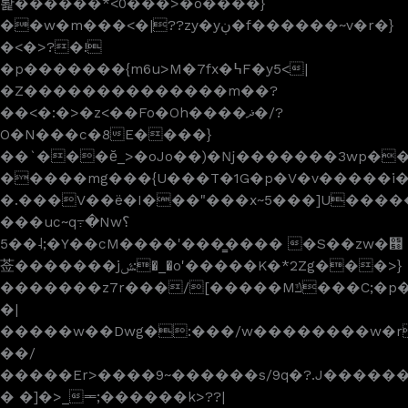
퇉������*<0���>�o����}
��w�m���<�|??zy�yڹ�f������~v�r�}
�<�>?�!
�p�������{m6u>M�7fx�߆F�y5<|
�Z��������������m��?
��<�:�>�z<��Fo�Oh����ޛ�/?
O�N���c�8E����}
��`���ӗ_>�oJo��)�ǋ�������3wp�������q
�����mg���{U���T�1G�p�V�v�����i�
�.���V��ë�I���"���x~5���]U������ջ�
���uc~q߹�Nw؟
5��˨;�Y��cM����'���͇���� �S��zw�՘
莶�������jݜ:�_�o'�����K�*2Zg���>}
�������z7r���/[�����Mݿ���C;�p�~Sm>�t�������m���~�\��&�^�>_9��N��]\}
�|
�����w��Dwg�:���/w��������w�r
��/
�����Er>����9~������s/9q�?.J�����
� �]�>_ힼ;������k>??|