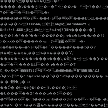
����p����k�Q\k�a^
����L�\���@l�m�f"X��z�-:F]=7��8
7���8h� L�/
�н��l���9
~j��4=&�����Etoٍ���|
��6��vw����v��/���g���7����atsi\|
�>�+�=�G����S�Kh�%�m[�[��ܭ����#�"}
�@�?l�*��f�����R��ph�x�6w��ށ��??
>�}xX�������ݵm=?+�׏� >�-
o�ύ�#��~�>z<��F^�����ѷ���x��?
yl�#��q�,��%�K�����ϓ/
��R��%���a���b���\,�ǜ[E�~7��(E��
�e� ���%U�f�n���?�7
&_�ߍ�Ȍ����1S��� ~5x�ȅ��e�i�ư�?���]��AZ:f
Ә�5%m�qD�DxAH��^��*w$����"����
�.�7ݰ�޾�C<
��Ӧ�.��N]�1��fv��S�}?!
�U�����Ġ4���u��2��j!
�^����n)1���bm@���34h��<<��_�
�d�>F�n"D��W׏�w�������XZ��z�{��4E��_F��q��2�]Ĵ7�G�'��M�X��\��1m1��`��_or�E�bl�XJ5�G�}