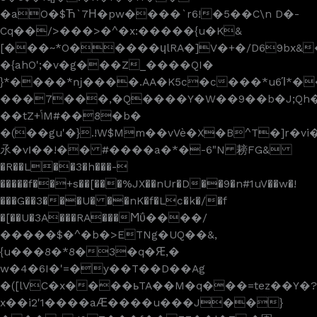
�aO�$Ћ`7Η�pw����`r6!�5��C\n D�-
Cq��/>���>�^�x:�����{u�K&
[���~*O�����ɥlRA�]V�+�/D69bx&�j����1M�ژM�M}6�4�=F��ĥ#F�5����^�fz/%M����X|;�w+K�¬�
�{ahO';�v�g�
��Z_����QI�
}*����*ǌ����.AA�K5c�c���*u6Ί*�
�;
���7���,�Q����Y�W��9��b�J;Qh
��tZ+ݴM#��8�b�
�(��gu'�}.!W$Mm��vVè�X�B^T�]r�vi��;;R���`
氶�vו��!�� #����a�*�-6"N 耪FG&
�R��L��3�h���-
�����f��+s��[���%JX��nUr�D��9�n#1uV��w�!
���G��3���U� ��nK�f�Lc�k�/�f
�[��U�3A���RA���Ϻΰ����/
�����$�^�b�>ETNg�UQ��&,
{u���8�*8�3�q�Ԙ,�
w�4�6I�'=�y��T��D��Ag
�([lVC�x����ьTA��M�q���=tez��Y�?
x��i2'1����aӔ����u���J��}