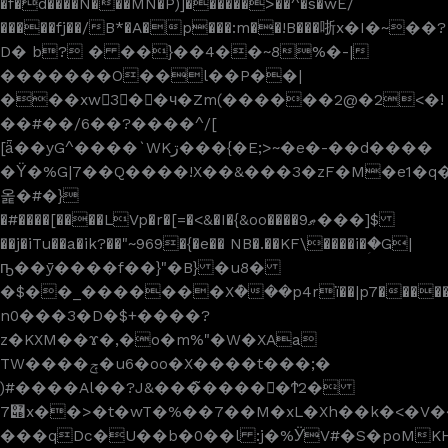
�f�d����N���MN�P)]������>��^�s�wE/
�����fj��/B*�A�p���:m��!B���哳x�I�~��?
D� b? � ��}��4��~8%�-|
�������O��l��P��|
���xw3��ч�Zm(������2@�2<�!
��#��/6��?����^/[
[ǟ��yG^����`WKڗ���{�E;>~�e�-��d����
�Ϋ�%G|7��Q����!X��&���3�zF�M�e1�q
옱�#�}
�#����[����LVp�r�[=�<&�I�{&oo����ޠ9���]$
��j�iTu��a�ik?��"~969�{�e�� NB�.��KF\����i�ؚ�G|
ҧ��ȳ����f��}"�B} �u8�
�$��_�������Xܶ���p4rï��|p7������.���
n0���3�D�$+����?
z�KXM��ϫ�,�o�m%"�W�XAa
TW����ݼ�u6�oo�X����t���;�
)#����Al��?J&���̃�����ٰϮ2�
݋7x��>�t�wT�%��7��M�xL�Xh��k�<�V����:����
���qDc�U��b�0��l :j�%ӰV#�S�poMKH