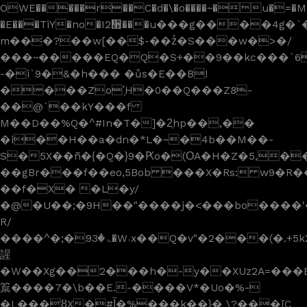
OWE�����r��C�d�\�o����~�u�=�M�
�E���TiY�no�I2᫫���u���g����4g�
m���?��w[��$-��z̔�S���w�>�/
���~�����EQ�Q�S+��9��kc���`6
-�i`9�&�h��� �ůs�E��B!
����Zo'̜H�0��Q���Z8-
��@`��kY���f
M��D��%Q�^#In�T�]�2̹hp��,��
�i��H��a�dn�*L�~�4b��M��-
S�5X��ñ�{�Q�}9�Ԗo�(ΟA�H�Z�5,��
��gBr���f��eo,5Bob ���X�Rs: w9�R�
��f�X� �L�y/
�@�U��;�9H��"����j�<���bo����'
R/
����^�;�ۃ�93�W˒x��Q�v"�2���(�.+5kX5�[N���Ծ�Ե1X�mӵ�2N.��,���D��c y�(S'��d�ح(Zky��z�����N�
謃
�W��Xg��2���h�-y��XUz2A=���
䈢����7�\b��E.-����V*�Uo�%-
�L���ȣX�#آ�%���k��}� \?���[C