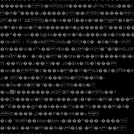
�����A� b�hD0JX�����u%T%kû���l
�R�^����u�����[=��zE�����
Z��)T`ݏ$'Q�#�=k��Ƞ��#�t��@�8��ޔ���
�שT�6�x6��R�����h�g��������D�
��*��~o>��h@4k���W�f�o���e�4�D9��
�r&=# ۮ x�v&t *Hdu�T;f�0�`�6��~V\
�M���W�4^+��Y$!k�˗�)X�H\�^�f�HSL
�mƋ��r`�z�g�"�]�Mw�%��0r����K�i�m�
?1 ��PlV��J��|�� J5�ӛ!4�:fb�1���i
�wv��ĮF�C���k���i7�A3��Z�ZПM�ɐ
,c� D��k��4���&����-
Vc�ΰw�\8��'i��J�s PS��b�
�:w׫f�������,W2$���3�v��?
��Ch���xr���V���y�\�f�i+n��;I��� 
�^1ʢ����@T��ë��e� a��c��!���A�
,C����ݤi���P�#�HA��v }
�V�`W4��btwI�bm~�|���*���~����?
�ŕ��k ��1Y���iN�v�&� ��n :��