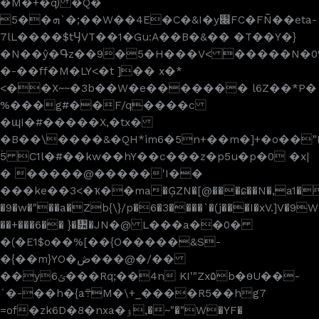
�M�+�q) �Q�
5��ܗ`�;��W��4E�C�&I�y׌FC�FÑ��eta-
7lL����$tӋVT��1�Gu :A��B�&� � �T��Y�}
�N��ŷ�Գz��9�5�H���V< �����N�
�-��ff�M�LY<�t ]�� x�*
<��X~~�3b��W�e������� l6Z��*P�
%���g#��F/q����c
�ɰI�#�����X,�tx�
�B��\����&�QH*im6�5n+��m�]+�o��
ۡ5 C1l�#��kw��hY��c���z�p5u�p�0 �x|
� �����@�����'I��
���ke��3<�ҡ��ma�ĢZN�[@���ɕ��N�,a1�
�9�w�"��a�Zb{\}/p�6�3����`�(j���I�xV.]V�9W
��+���6�� }�᥺�JN�@ L���a��0�
�(�E1$o��%[��{O�����&S-
�{��m}YO�ڞ���@�/��
��y6ݶ���Rq;��4n KI'"Zx۵b�ѳU��-
`�-��h�{a܊M�\+_����R5��hg7
=of�zk6D�8�nxa�ۉ,�~"�"W�YF�