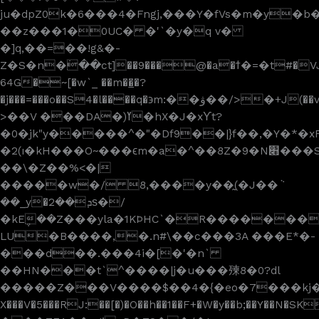
ju�dpZ0k�6���4�Fngj,���Y�fVs�m�y�b
��z���1�0UC� �'`�y�q v�
�]q,��=��!g&�-
Z�S�n�߭��ct]��9���@�a�ϯ�=�t#�VJX
64G�~[�w`_ ��m��̲�?
�j���=���o��S4�l����q�϶m:��ۋ��/>�+J(��v\˻��h��&�̼e�)����L�ڲ�`�T08TT�1O�ȶ$��l8�.~���3'+J��B�iIf+
>��V ���DA�)ߌ�hX�J�xϒt?
�0�j
k"y�����^�"�Df9��|}f��,�Y�*�xF
�2(ı�kH���O~���ϵm�a�^��8Z�9�N׋���S���޼`���t���=)�Z��xΑ��0���y��=q1�?
��\�Z��%<�|
�����w�/ 8,����y��̰(�J��ܵ
��_y�ܕ��2ѕ�/
�kE݆��Z���yla�1KÞHC`�R�������
LU�B����,�.n#\��c���3A ���E*�-
���d��.���4i�[�'�n`
��HN���t`^����|j�u���㱫8�0?dl
�����Z���V����$��4�{�eo�7���kj���Yyo,v��0��ܤ⠼B���
X���V�5���RJ:��[�)�O��h��1��F+�W�y��b;��Y��N