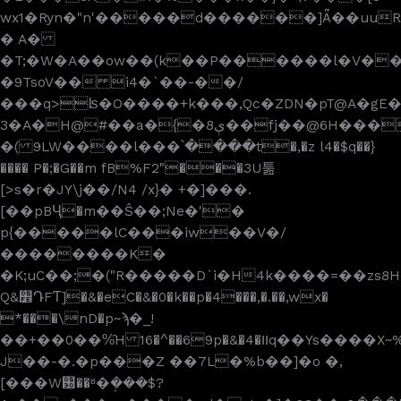
wx1�Ryn�"n'�����d������]Ǟ��uuRM
� A�
�T;�W�A��ow��(k��P������l�V��
�9TsoV�� i4�`��-��/
���q>ʪ�O����+k���,Qc�ZDN�pT@A�gE
3�A�H@
#��a�{�8ې��fj��@6H������vS�����Nm¥o��O�4�Wd;��!\jO67
�( 9LW����l���՝����t�,�z l4�$q��}
���� P�;�G��m fB%F2"���3U툶
[>s�r�JY\j��/N4 /x}� +�]���.
[��pBҶ�m��Ŝ��;Ne�'�
p{�����lC���iw��V�/
��������K�
�K;uC��;�("R�����D`i�H4k����=��zs8H�e0OaZ��F�@�$I�[����=
Q&׾ԴFƬ]�&�eC�&�0�k��p�4���,�.��,wx�
*���\nD�p~ϡ�_!
��+��0��%̑H 16�^��69p�&�4�װq��Ys����X~%��6��/ND�E�s+2�#��#8y���c�{"�p�*$�����A
J��-�.�p���Z ��7L�%b��]�o �,
[���W԰��ʶ�ܱ���$?