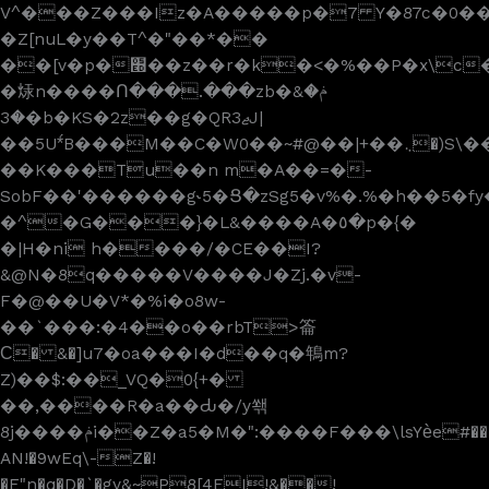
V^���Z���Iz�A�����p�7 Y�87c�0��
�Z[nuL�y��T^�"��*��
��[v�p�׭��z��r�k�<�%��P�x\c��e�U���3����d����:�p��Sڃ�Rcڛ,'����֚�� �}Jex�2�؜OW�
�㶹n����Ո���.���zb�&ݥ�
�3�b�KS�2z��g�QR3ޖJ|
��5U*́B���M��C�W0��~#@��|+��܆�)S\���2�/8:�{���Lv2�#�`.;>�����!;;���L(B&4E��J1�YI
��K���Tu��n m�A��=�-
SobF��'������g˞5�Ց
�zSg5�v%�.%�h��5�f
�^�G���}�L&����A�٥�p�{�
�|H�ni h����/�CE��I?
&@N�8q�����V����J�Zj.�v-
F�@��U�V*�%i�o8w-
��`���:�4��o��rbT>䈁
Ϲ� &�]u7�oa���I�d��q�鵇m?
Z)��$:��_VQ�0{+�
��,����R�a��Ԃ�/y쐒
8j����ݥi��Z�a5�M�":����F���\lsYѐe#�����qd�E�K-},A������
AN!�9wEq\-Z�!
�E"n�q�D�`�gy&~P8[4EI!&��!