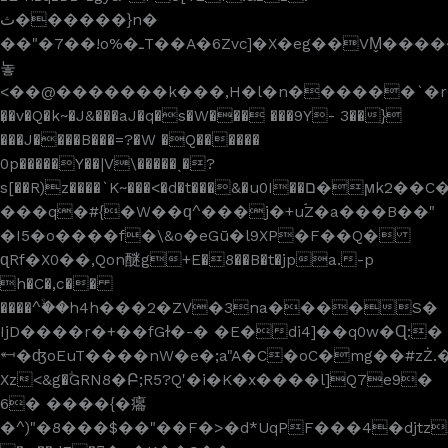
ث������}n�
��"�7��!o%�ـT��A�6Zvc]�X�eg��VM̬������u��� {��c`O�Fb��`�]�S�K��&�����pn��m���
놓
<��@�������k���,H�l�n������`�r�u��ۓ
�̞�v�Q�k~�J&���aJ�q�s�W��� ���9Y- 3��}
���J����B���=?�W �Q������
0p�����Y��|V\�����ˎ�?
s[��R)z����`K~���<�d�t���&�u0I��ם�ϻk2��C�B�~ 2ahq��?
���q�#{�W��ԛ^���j�+uۘZ�a���B��"
�I5�o����f�\&o�eGū�l9XP�F��Q�
ɋRf�X0��,Qon醚g+E�8��B�t�jpa.-p
h�C�,c��
����^ۙ��h4h���2�ZV�3na����S�
IjD����r�+��fGɫ�-� �E�di4]��q0w�Ɋ:�
⬶�ʤoEuT����nW�e�;a"A�C�oC�mg��#zŻ.
Xz<&g�ؖGRN8�Բ;R5?Q'�i�K�x����l]Q7e9�
6� ����{�癟
�^)"�8���$��"��F�>�d*UqPF���4�djtz